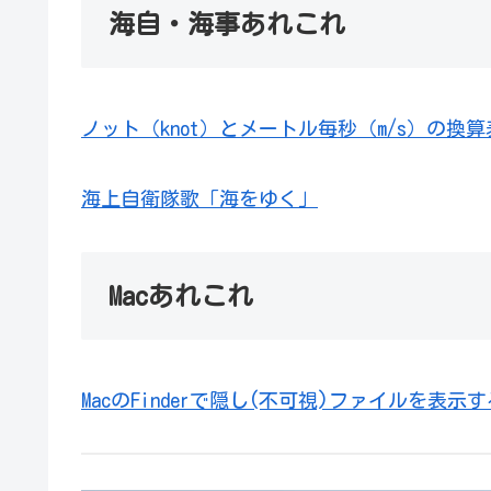
海自・海事あれこれ
ノット（knot）とメートル毎秒（m/s）の換算
海上自衛隊歌「海をゆく」
Macあれこれ
MacのFinderで隠し(不可視)ファイルを表示