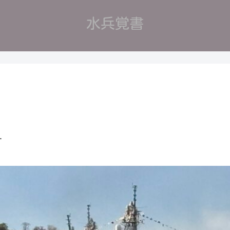
水兵覚書
す