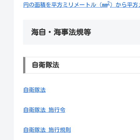
2
円の面積を平方ミリメートル（mm
）から平方
海自・海事法規等
自衛隊法
自衛隊法
自衛隊法 施行令
自衛隊法 施行規則